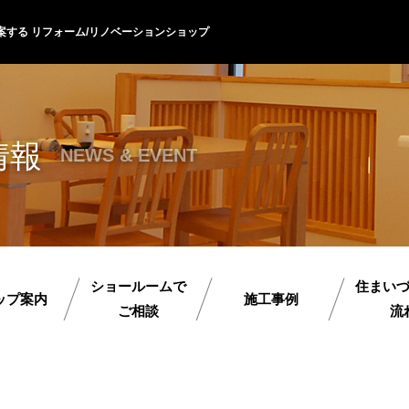
案する リフォーム/リノベーションショップ
情報
NEWS & EVENT
ショールームで
住まい
ップ案内
施工事例
ご相談
流