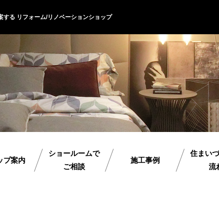
案する リフォーム/リノベーションショップ
ショールームで
住まい
ップ案内
施工事例
ご相談
流