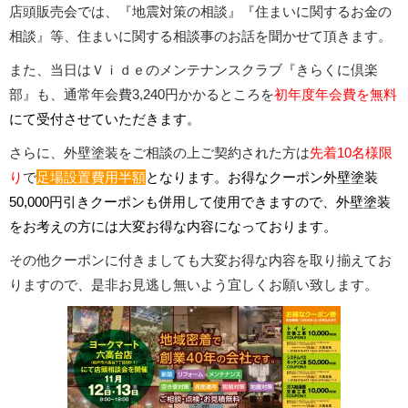
店頭販売会では、『地震対策の相談』『住まいに関するお金の
相談』等、住まいに関する相談事のお話を聞かせて頂きます。
また、当日はＶｉｄｅのメンテナンスクラブ『きらくに倶楽
部』も、通常年会費3,240円かかるところを
初年度年会費を無料
にて受付させていただきます。
さらに、外壁塗装をご相談の上ご契約された方は
先着10名様限
り
で
足場設置費用半額
となります。お得なクーポン外壁塗装
50,000円引きクーポンも併用して使用できますので、外壁塗装
をお考えの方には大変お得な内容になっております。
その他クーポンに付きましても大変お得な内容を取り揃えてお
りますので、是非お見逃し無いよう宜しくお願い致します。