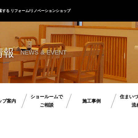
案する リフォーム/リノベーションショップ
情報
NEWS & EVENT
ショールームで
住まい
ップ案内
施工事例
ご相談
流